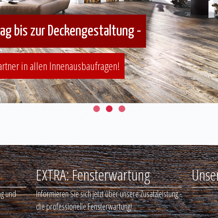
g bis zur Deckengestaltung -
Partner in allen Innenausbaufragen!
EXTRA: Fensterwartung
Unse
ng und
Informieren Sie sich jetzt über unsere Zusatzleistung -
die professionelle Fensterwartung!